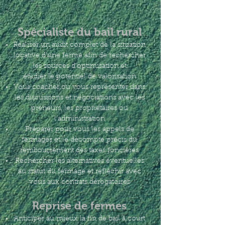
Spécialiste du bail rural
Réaliser un audit complet de la situation
locative d'une ferme afin de rechercher
les sources d'optimisation et
étudier le
potentiel de valorisation
Vous coacher ou vous représenter dans
les discussions et négociations avec les
preneurs, les propriétaires ou
l'administration
Préparer pour vous les appels de
fermages et le décompte précis du
remboursement des taxes foncières
Rechercher les alternatives éventuelles
au statut du fermage et réfléchir avec
vous aux contrats dérogatoires
Reprise de fermes
Anticiper au mieux la fin de bail à court