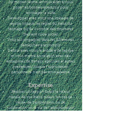
ou moyen terme, et vous aider à vous
poser les bonnes questions pour
envisager la suite
Développer avec vous une stratégie de
reprise lorsque les règles du statut du
fermage ou du contrôle des structures
freinent votre projet
Vous accompagner dans les différentes
démarches à accomplir
Définir avec vous le modèle de reprise
et vous mettre en relation avec des
entreprises de travaux agricoles et autres
prestataires lorsque l'exploitation
personnelle n'est pas envisageable
Expertise
Réaliser un rapport fixant la valeur
vénale de vos biens ruraux, en cas de
vente, de transmission, ou de
justification vis-à-vis de l'administration
fiscale