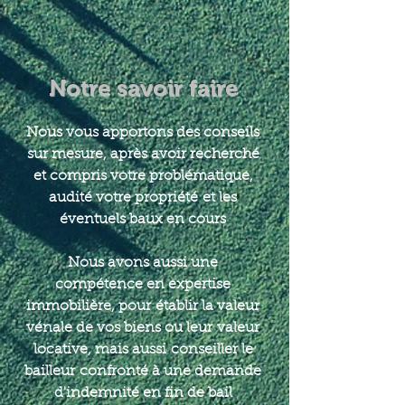
Notre savoir faire
Nous vous apportons des conseils
sur mesure, après avoir recherché
et compris votre problématique,
audité votre propriété et les
éventuels baux en cours
Nous avons aussi une
compétence en expertise
immobilière, pour établir la valeur
vénale de vos biens ou leur valeur
locative, mais aussi conseiller le
bailleur confronté à une demande
d'indemnité en fin de bail